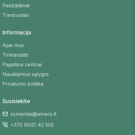
Pasižaidimai
draugais ar kolegomis.
Treniruotės
Kodėl verta naudotis Winero
platforma?
Informacija
Platus pasirinkimas
– visos arenos vienoje
Apie mus
vietoje
Tinklaraštis
Greita rezervacija
– užsakymas keliais
Pagalbos centras
paspaudimais
Naudojimosi sąlygos
Patogi paieška
– filtruokite pagal miestą,
laiką ir kainą
Privatumo politika
Saugi sistema
– patikimi mokėjimo metodai
Susisiekite
zymantas@winero.lt
+370 (602) 42 502