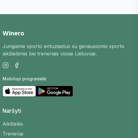
aikštelės, skirtos padelio žaidimui. Mūsų
platformoje rasite geriausias arenas visoje
Lietuvoje su patogia rezervavimo sistema.
Winero
Kaip rezervuoti padelio kortus?
Jungiame sporto entuziastus su geriausiomis sporto
Kortų rezervacija yra paprasta – pasirinkite
aikštelėmis bei treneriais visoje Lietuvoje.
norimą areną, datą ir laiką. Sistema iš karto
parodys laisvas aikšteles ir kainas. Galite
rezervuoti vieną ar kelis kortus, priklausomai
Mobilioji programėlė
nuo jūsų poreikių.
Kas yra padelis?
Padelis yra greitai populiarėjantis raketų
Naršyti
sportas, derinantis teniso, skvošo ir stalo teniso
elementus. Žaidimas vyksta specialiose, stiklo ir
Aikštelės
metalo sienomis aptvertose aikštelėse. Tai
Treneriai
puikus būdas aktyviai praleisti laisvalaikį su