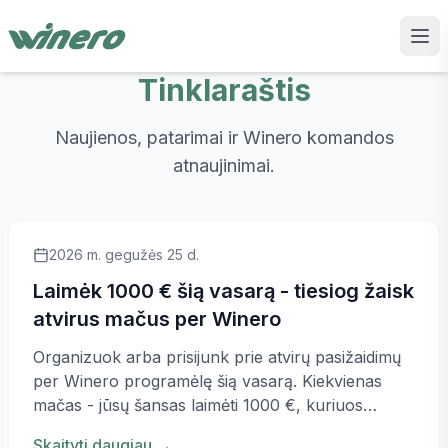
Tinklaraštis
Naujienos, patarimai ir Winero komandos
atnaujinimai.
2026 m. gegužės 25 d.
Laimėk 1000 € šią vasarą - tiesiog žaisk
atvirus mačus per Winero
Organizuok arba prisijunk prie atvirų pasižaidimų
per Winero programėlę šią vasarą. Kiekvienas
mačas - jūsų šansas laimėti 1000 €, kuriuos
išdalinsime vasaros pabaigoje.
Skaityti daugiau
→