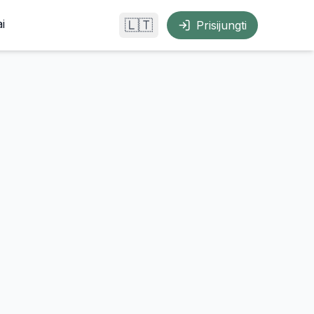
i
🇱🇹
Prisijungti