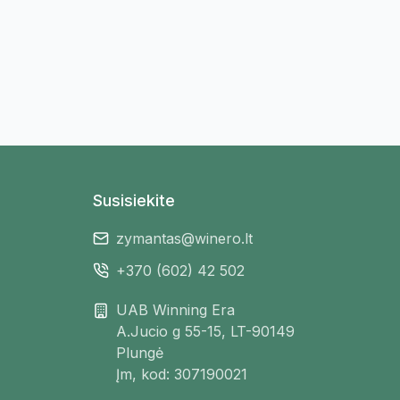
Susisiekite
zymantas@winero.lt
+370 (602) 42 502
UAB Winning Era
A.Jucio g 55-15, LT-90149
Plungė
Įm, kod: 307190021