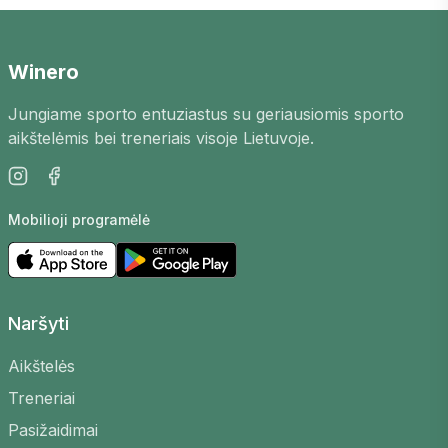
galimybė susipažinti su naujais žaidėjais
mieste, patobulinti savo įgūdžius ir mėgautis
aktyviu laisvalaikiu. Mūsų platformoje rasite
Winero
padelio pasižaidimus
Šilutėje
, skirtingų lygių
Jungiame sporto entuziastus su geriausiomis sporto
žaidėjams.
aikštelėmis bei treneriais visoje Lietuvoje.
Kaip tai veikia?
Žaidimus organizuoja patys žaidėjai, arenos bei
Mobilioji programėlė
treneriai. Galite sukurti savo, pasirinkti aikštelę,
laiką bei lygį, kad surastumėte tinkamų varžovų
arba prisijungti prie jau esamų.
Kodėl verta dalyvauti?
Naršyti
Susipažinkite su naujais žmonėmis
–
Aikštelės
Pasižaidimų bendruomenė yra draugiška ir
Treneriai
atvira
Pasižaidimai
Tobulinkite įgūdžius
– žaiskite su skirtingų