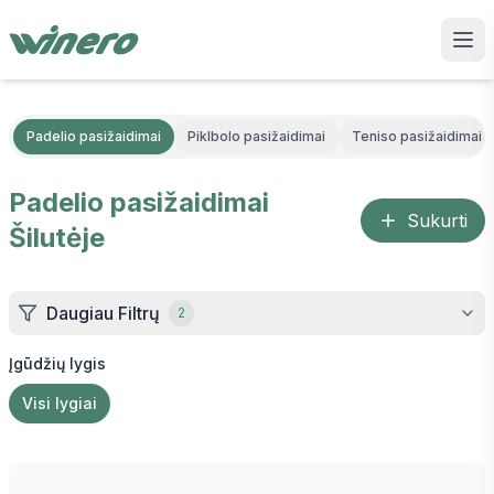
Padelio pasižaidimai
Piklbolo pasižaidimai
Teniso pasižaidimai
Padelio pasižaidimai
Sukurti
Šilutėje
Daugiau Filtrų
2
Įgūdžių lygis
Visi lygiai