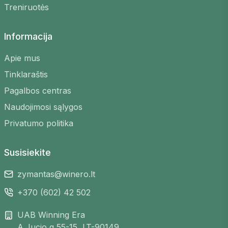
Treniruotės
lygių žaidėjais ir mokykitės
Lankstus grafikas
– raskite žaidimus bet
Informacija
kuriuo laiku, kuris jums tinka
Įvairios vietos
– pasirinkite iš daugelio
Apie mus
aikštelių visoje Lietuvoje
Tinklaraštis
Saugi registracija
– užsiregistruokite
Pagalbos centras
keliais paspaudimais
Naudojimosi sąlygos
Privatumo politika
Susisiekite
zymantas@winero.lt
+370 (602) 42 502
UAB Winning Era
A.Jucio g 55-15, LT-90149