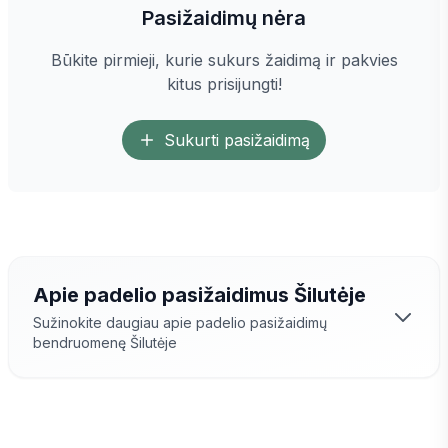
Pasižaidimų nėra
Būkite pirmieji, kurie sukurs žaidimą ir pakvies
kitus prisijungti!
Sukurti pasižaidimą
Apie padelio pasižaidimus
Šilutėje
Sužinokite daugiau apie padelio pasižaidimų
bendruomenę
Šilutėje
Padelio pasižaidimai
Šilutėje
– tai puiki