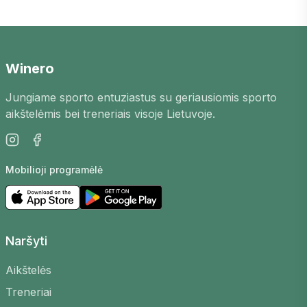
Padelio pasižaidimai
Anykščiuose
– tai
puiki galimybė susipažinti su naujais
žaidėjais mieste, patobulinti savo įgūdžius ir
mėgautis aktyviu laisvalaikiu. Mūsų
Winero
platformoje rasite padelio pasižaidimus
Jungiame sporto entuziastus su geriausiomis sporto
Anykščiuose
, skirtingų lygių žaidėjams.
aikštelėmis bei treneriais visoje Lietuvoje.
Kaip tai veikia?
Žaidimus organizuoja patys žaidėjai, arenos bei
Mobilioji programėlė
treneriai. Galite sukurti savo, pasirinkti aikštelę,
laiką bei lygį, kad surastumėte tinkamų varžovų
arba prisijungti prie jau esamų.
Kodėl verta dalyvauti?
Naršyti
Susipažinkite su naujais žmonėmis
–
Aikštelės
Pasižaidimų bendruomenė yra draugiška ir
Treneriai
atvira