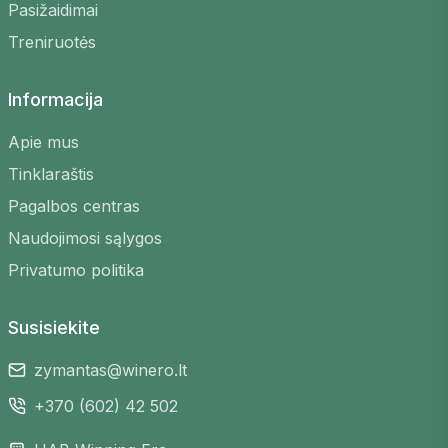
Pasižaidimai
Tobulinkite įgūdžius
– žaiskite su skirtingų
Treniruotės
lygių žaidėjais ir mokykitės
Lankstus grafikas
– raskite žaidimus bet
Informacija
kuriuo laiku, kuris jums tinka
Įvairios vietos
– pasirinkite iš daugelio
Apie mus
aikštelių visoje Lietuvoje
Tinklaraštis
Saugi registracija
– užsiregistruokite
Pagalbos centras
keliais paspaudimais
Naudojimosi sąlygos
Privatumo politika
Susisiekite
zymantas@winero.lt
+370 (602) 42 502