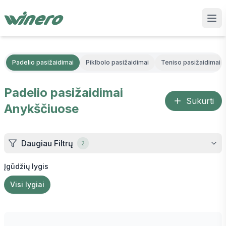
Padelio pasižaidimai
Piklbolo pasižaidimai
Teniso pasižaidimai
Padelio pasižaidimai
Sukurti
Anykščiuose
Daugiau Filtrų
2
Įgūdžių lygis
Visi lygiai