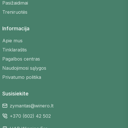
Pasižaidimai
Tobulinkite įgūdžius
– žaiskite su skirtingų
Treniruotės
lygių žaidėjais ir mokykitės
Lankstus grafikas
– raskite žaidimus bet
Informacija
kuriuo laiku, kuris jums tinka
Įvairios vietos
– pasirinkite iš daugelio
Apie mus
aikštelių visoje Lietuvoje
Tinklaraštis
Saugi registracija
– užsiregistruokite
Pagalbos centras
keliais paspaudimais
Naudojimosi sąlygos
Privatumo politika
Susisiekite
zymantas@winero.lt
+370 (602) 42 502