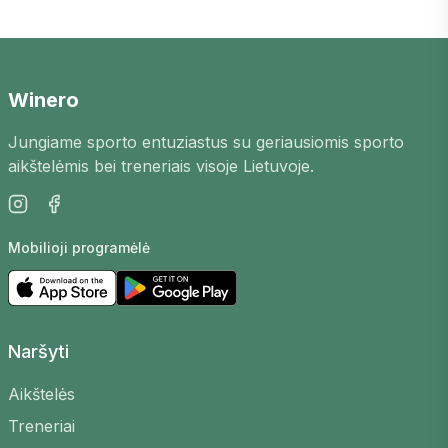
Padelio pasižaidimai
Kėdainiuose
– tai
puiki galimybė susipažinti su naujais
žaidėjais mieste, patobulinti savo įgūdžius ir
mėgautis aktyviu laisvalaikiu. Mūsų
Winero
platformoje rasite padelio pasižaidimus
Jungiame sporto entuziastus su geriausiomis sporto
Kėdainiuose
, skirtingų lygių žaidėjams.
aikštelėmis bei treneriais visoje Lietuvoje.
Kaip tai veikia?
Žaidimus organizuoja patys žaidėjai, arenos bei
Mobilioji programėlė
treneriai. Galite sukurti savo, pasirinkti aikštelę,
laiką bei lygį, kad surastumėte tinkamų varžovų
arba prisijungti prie jau esamų.
Kodėl verta dalyvauti?
Naršyti
Susipažinkite su naujais žmonėmis
–
Aikštelės
Pasižaidimų bendruomenė yra draugiška ir
Treneriai
atvira