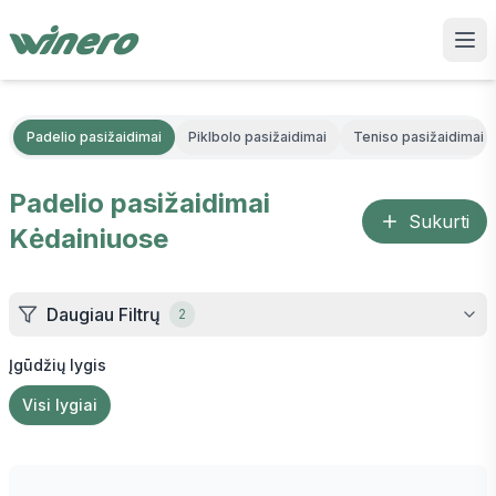
Padelio pasižaidimai
Piklbolo pasižaidimai
Teniso pasižaidimai
Padelio pasižaidimai
Sukurti
Kėdainiuose
Daugiau Filtrų
2
Įgūdžių lygis
Visi lygiai