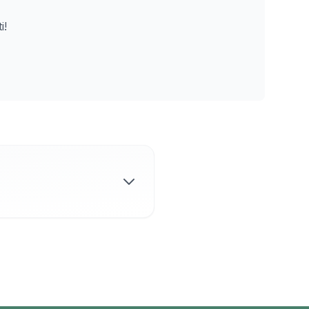
i!
is žaidėjais mieste,
rasite padelio