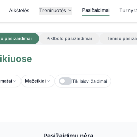
Pasižaidimai
Aikštelės
Treniruotės
Turnyra
io pasižaidimai
Piklbolo pasižaidimai
Teniso pasiža
ikiuose
rmatai
Mažeikiai
Tik laisvi žaidimai
Pasižaidimų nėra