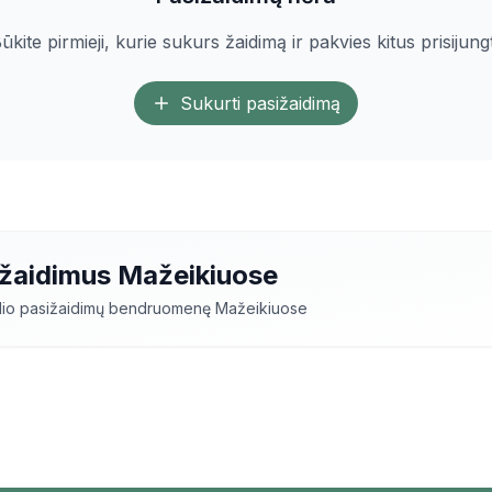
ūkite pirmieji, kurie sukurs žaidimą ir pakvies kitus prisijungt
Sukurti pasižaidimą
ižaidimus
Mažeikiuose
elio pasižaidimų bendruomenę
Mažeikiuose
i
Mažeikiuose
– tai puiki galimybė susipažinti su nauja
žius ir mėgautis aktyviu laisvalaikiu. Mūsų platformoje 
iuose
, skirtingų lygių žaidėjams.