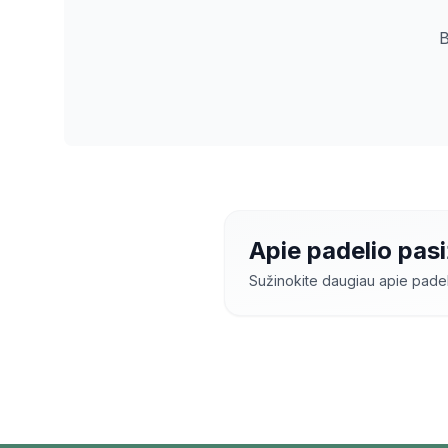
B
Apie padelio pas
Sužinokite daugiau apie pad
Padelio pasižaidima
patobulinti savo įgūd
pasižaidimus
Mažeik