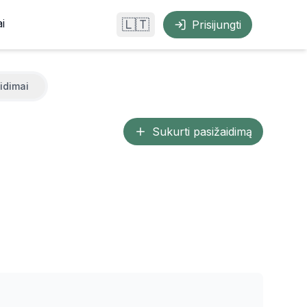
i
🇱🇹
Prisijungti
idimai
Sukurti pasižaidimą