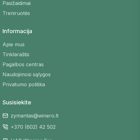
Pasižaidimai
Tobulinkite įgūdžius
– žaiskite su skirtingų
Treniruotės
lygių žaidėjais ir mokykitės
Lankstus grafikas
– raskite žaidimus bet
Informacija
kuriuo laiku, kuris jums tinka
Įvairios vietos
– pasirinkite iš daugelio
Apie mus
aikštelių visoje Lietuvoje
Tinklaraštis
Saugi registracija
– užsiregistruokite
Pagalbos centras
keliais paspaudimais
Naudojimosi sąlygos
Privatumo politika
Susisiekite
zymantas@winero.lt
+370 (602) 42 502