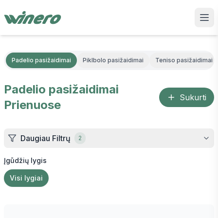
Padelio pasižaidimai
Piklbolo pasižaidimai
Teniso pasižaidimai
Padelio pasižaidimai
Sukurti
Prienuose
Daugiau Filtrų
2
Įgūdžių lygis
Visi lygiai