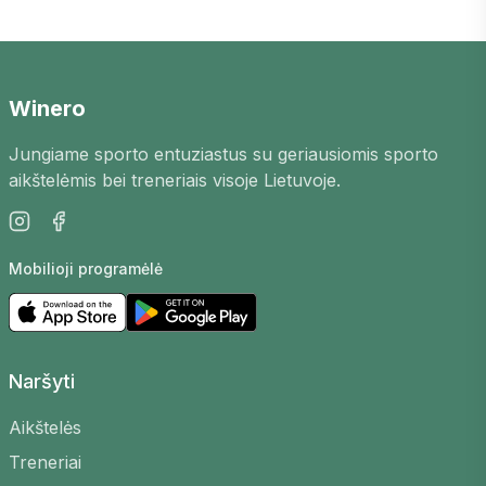
Padelio pasižaidimai
Prienuose
– tai puiki
galimybė susipažinti su naujais žaidėjais
mieste, patobulinti savo įgūdžius ir mėgautis
aktyviu laisvalaikiu. Mūsų platformoje rasite
Winero
padelio pasižaidimus
Prienuose
, skirtingų
Jungiame sporto entuziastus su geriausiomis sporto
lygių žaidėjams.
aikštelėmis bei treneriais visoje Lietuvoje.
Kaip tai veikia?
Žaidimus organizuoja patys žaidėjai, arenos bei
Mobilioji programėlė
treneriai. Galite sukurti savo, pasirinkti aikštelę,
laiką bei lygį, kad surastumėte tinkamų varžovų
arba prisijungti prie jau esamų.
Kodėl verta dalyvauti?
Naršyti
Susipažinkite su naujais žmonėmis
–
Aikštelės
Pasižaidimų bendruomenė yra draugiška ir
Treneriai
atvira