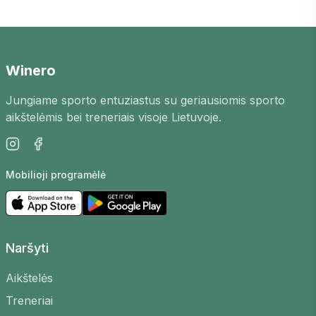
Padelio pasižaidimai
Rūdiškėse
– tai puiki
galimybė susipažinti su naujais žaidėjais
mieste, patobulinti savo įgūdžius ir mėgautis
aktyviu laisvalaikiu. Mūsų platformoje rasite
Winero
padelio pasižaidimus
Rūdiškėse
, skirtingų
Jungiame sporto entuziastus su geriausiomis sporto
lygių žaidėjams.
aikštelėmis bei treneriais visoje Lietuvoje.
Kaip tai veikia?
Žaidimus organizuoja patys žaidėjai, arenos bei
Mobilioji programėlė
treneriai. Galite sukurti savo, pasirinkti aikštelę,
laiką bei lygį, kad surastumėte tinkamų varžovų
arba prisijungti prie jau esamų.
Kodėl verta dalyvauti?
Naršyti
Susipažinkite su naujais žmonėmis
–
Aikštelės
Pasižaidimų bendruomenė yra draugiška ir
Treneriai
atvira