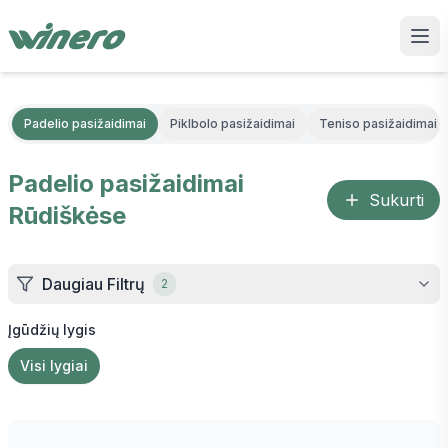
Padelio pasižaidimai
Piklbolo pasižaidimai
Teniso pasižaidimai
Padelio pasižaidimai
Sukurti
Rūdiškėse
Daugiau Filtrų
2
Įgūdžių lygis
Visi lygiai