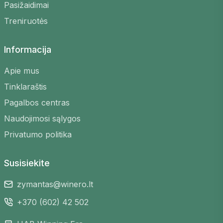
Pasižaidimai
Tobulinkite įgūdžius
– žaiskite su skirtingų
Treniruotės
lygių žaidėjais ir mokykitės
Lankstus grafikas
– raskite žaidimus bet
Informacija
kuriuo laiku, kuris jums tinka
Įvairios vietos
– pasirinkite iš daugelio
Apie mus
aikštelių visoje Lietuvoje
Tinklaraštis
Saugi registracija
– užsiregistruokite
Pagalbos centras
keliais paspaudimais
Naudojimosi sąlygos
Privatumo politika
Susisiekite
zymantas@winero.lt
+370 (602) 42 502