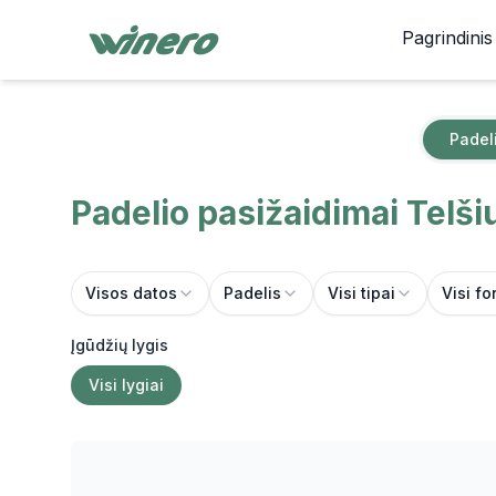
Pagrindinis
Padel
Padelio pasižaidimai
Telši
Visos datos
Padelis
Visi tipai
Visi fo
Įgūdžių lygis
Visi lygiai