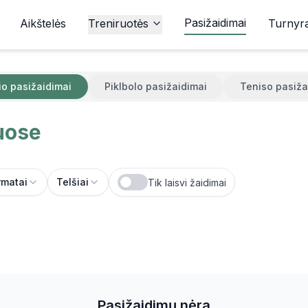
Pasižaidimai
Aikštelės
Treniruotės
Turnyra
io pasižaidimai
Piklbolo pasižaidimai
Teniso pasiža
uose
rmatai
Telšiai
Tik laisvi žaidimai
Pasižaidimų nėra