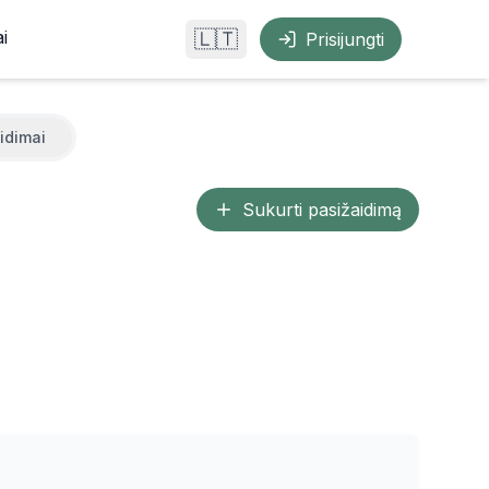
i
🇱🇹
Prisijungti
idimai
Sukurti pasižaidimą