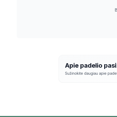
B
Apie padelio pas
Sužinokite daugiau apie pad
Padelio pasižaidima
patobulinti savo įgūd
pasižaidimus
Telšiuo