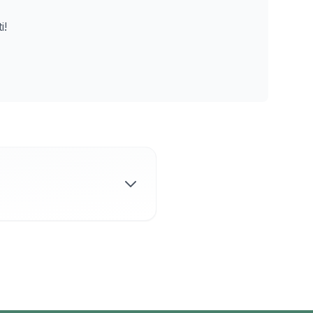
i!
žaidėjais mieste,
rasite padelio