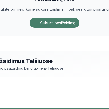
ūkite pirmieji, kurie sukurs žaidimą ir pakvies kitus prisijungt
Sukurti pasižaidimą
ižaidimus
Telšiuose
elio pasižaidimų bendruomenę
Telšiuose
i
Telšiuose
– tai puiki galimybė susipažinti su naujais 
žius ir mėgautis aktyviu laisvalaikiu. Mūsų platformoje 
se
, skirtingų lygių žaidėjams.